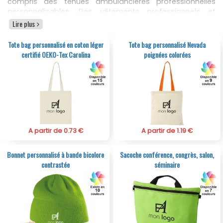
compris des tenues ambulancières professionnelles
personnalisables. Des vêtements professionnels et
tenues à personnaliser pour les ambulanciers, des polos,
Lire plus
des tee shirts, des casquettes, des pulls, des manteaux,
des gilets, des vestes softshell, des parkas, des blousons,
Tote bag personnalisé en coton léger
Tote bag personnalisé Nevada
des vestes polaires, tenue de travail pour les pros à
certifié OEKO-Tex Carolina
poignées colorées
acheter en grandes ou petites quantités.
A partir de 0.73 €
A partir de 1.19 €
Bonnet personnalisé à bande bicolore
Sacoche conférence, congrès, salon,
contrastée
séminaire