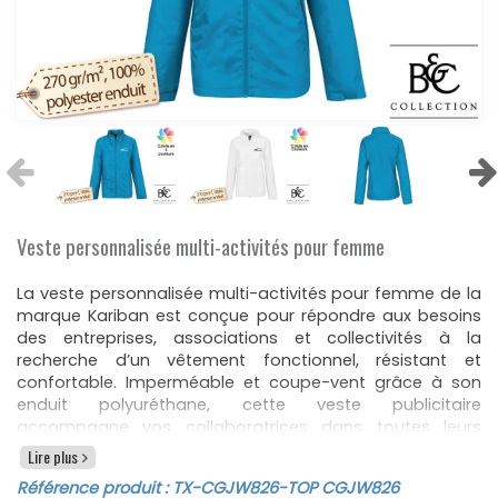
Veste personnalisée multi-activités pour femme
La veste personnalisée multi-activités pour femme de la
marque Kariban est conçue pour répondre aux besoins
des entreprises, associations et collectivités à la
recherche d’un vêtement fonctionnel, résistant et
confortable. Imperméable et coupe-vent grâce à son
enduit polyuréthane, cette veste publicitaire
accompagne vos collaboratrices dans toutes leurs
activités en extérieur. Sa coupe ajustée spécialement
Lire plus
pensée pour la morphologie féminine, associée à une
Référence produit :
TX-CGJW826
-TOP CGJW826
doublure micropolaire douce, garantit style, chaleur et