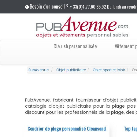
Besoin d'un conseil ?
+ 33(0)4.77.60.85.92 Du lundi au vendr
Clé usb personnalisée
Vêtement p
PubAvenue
Objet publicitaire
Objet sport et loisir
Ob
PubAvenue, fabricant fournisseur d'objet public
catalogie d'objet publicitaire pour la plage p
discount pour les professionnels de la plage, des 
Cendrier de plage personnalisé Cleansand
Tap tap