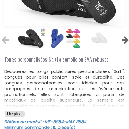
Tongs personnalisées Salti à semelle en EVA robuste
Découvrez les tongs publicitaires personnalisées "Salti",
conçues pour allier confort, style et durabilité. Ces
tongues personnalisables sont idéales pour des
campagnes de communication ou des événements
promotionnels, elles sont fabriquées à partir de
matériaux de qualité supérieure. La semelle est
composée d'EVA robuste, un matériau réputé pour sa
résistance et son confort, ce qui garantit une grande
Lire plus
durabilité et une excellente absorption des chocs. Le
Référence produit :
MK-8884
-MAK 8884
dessus de la tong est en PVC souple, assurant une
Minimum commande :
10
pièce(s)