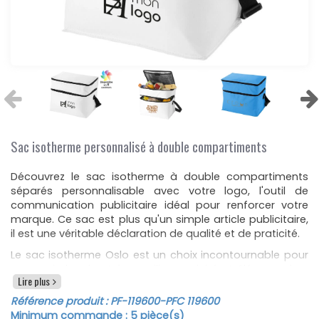
Sac isotherme personnalisé à double compartiments
Découvrez le sac isotherme à double compartiments
séparés personnalisable avec votre logo, l'outil de
communication publicitaire idéal pour renforcer votre
marque. Ce sac est plus qu'un simple article publicitaire,
il est une véritable déclaration de qualité et de praticité.
Le sac isotherme Oslo est un choix incontournable pour
ceux qui cherchent à concilier praticité et élégance lors
Lire plus
de leurs déplacements. Il est conçu pour conserver vos
boissons et en-cas à la bonne température, où que vous
Référence produit :
PF-119600
-PFC 119600
soyez, faisant de lui un compagnon idéal pour vos
Minimum commande :
5
pièce(s)