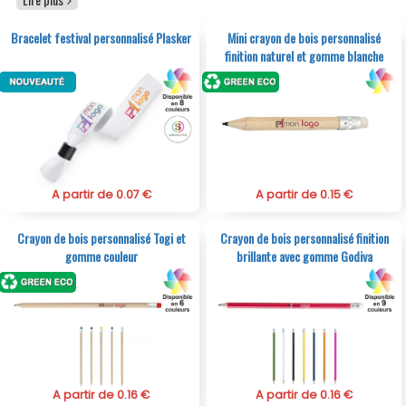
goodies à petit prix personnalisables avec votre logo.
Avec PubAvenue choisir un goodies pas cher n'a jamais
Bracelet festival personnalisé Plasker
Mini crayon de bois personnalisé
été aussi simple. Découvrez une sélection de goodies à
finition naturel et gomme blanche
moins de 1 euro, des goodies à prix discount pour
Miniature
booster l'image de votre organisation. Devis et
commande en ligne.
A partir de 0.07 €
A partir de 0.15 €
Crayon de bois personnalisé Togi et
Crayon de bois personnalisé finition
gomme couleur
brillante avec gomme Godiva
A partir de 0.16 €
A partir de 0.16 €