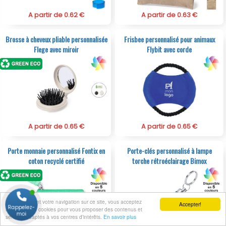
A partir de 0.62 €
A partir de 0.63 €
Brosse à cheveux pliable personnalisée
Frisbee personnalisé pour animaux
Flege avec miroir
Flybit avec corde
A partir de 0.65 €
A partir de 0.65 €
Porte monnaie personnalisé Fontix en
Porte-clés personnalisé à lampe
coton recyclé certifié
torche rétroéclairage Bimox
En poursuivant votre navigation sur ce site, vous acceptez
Accepter!
Rappelez-
l’utilisation de cookies pour vous proposer des contenus et
moi
services adaptés à vos centres d’intérêts.
En savoir plus