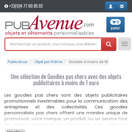
+33(0)4.77.60.85.92
0
panier
Tog
nav
PubAvenue
Objet par thème
Goodies à moins de 1€
Une sélection de Goodies pas chers avec des objets
publicitaires à moins de 1 euro
Les goodies pas chers sont des objets publicitaires
promotionnels inestimables pour la communication des
entreprises et des collectivités. Ces goodies
personnalisés pas chers offrent une manière unique de
promouvoir votre marque, un produit ou un service tout
en étant économiques. Découvrez une sélection
sélection d'objet publicitaire à moins d'un euro, des
Lire plus