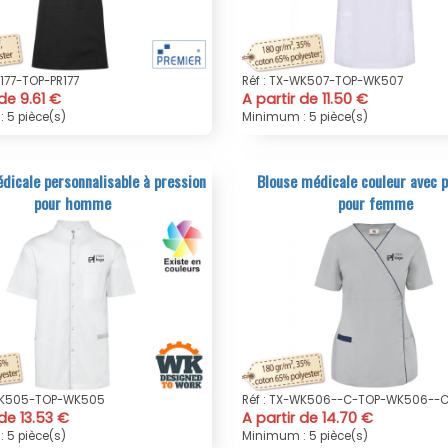
R177-TOP-PR177
Réf : TX-WK507-TOP-WK507
 de 9.61 €
A partir de 11.50 €
 5 pièce(s)
Minimum : 5 pièce(s)
dicale personnalisable à pression
Blouse médicale couleur avec 
pour homme
pour femme
-WK505-TOP-WK505
Réf : TX-WK506--C-TOP-WK506--
 de 13.53 €
A partir de 14.70 €
 5 pièce(s)
Minimum : 5 pièce(s)