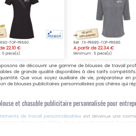
PR690-TOP-PR690
Réf : TX-PR685-TOP-PR685
 de 22.10 €
A partir de 22.34 €
 5 pièce(s)
Minimum : 5 pièce(s)
roposons de découvrir une gamme de blouses de travail prof
isables de grande qualité disponibles à des tarifs compétitif
ntité. Que vous soyez auxiliaire de vie, préparateur en ph
ion de blouses publicitaires personnalisées pas chères qui 
louse et chasuble publicitaire personnalisée pour entrepr
tements de travail personnalisables
est devenue une norme.
 personnalisées pas chères. Pour un professionnel, tout c
estimée. Assurez-vous de choisir celle qui répond le mieu