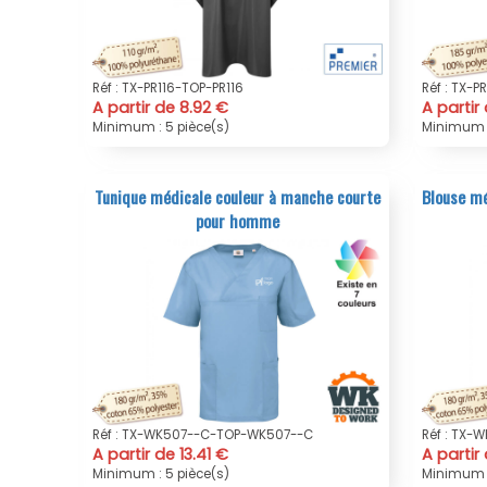
Réf : TX-PR116-TOP-PR116
Réf : TX-P
A partir de 8.92 €
A partir
Minimum : 5 pièce(s)
Minimum :
Tunique médicale couleur à manche courte
Blouse mé
pour homme
Réf : TX-WK507--C-TOP-WK507--C
Réf : TX
A partir de 13.41 €
A partir
Minimum : 5 pièce(s)
Minimum :