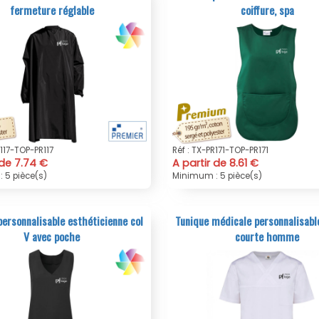
fermeture réglable
coiffure, spa
R117-TOP-PR117
Réf : TX-PR171-TOP-PR171
 de 7.74 €
A partir de 8.61 €
 5 pièce(s)
Minimum : 5 pièce(s)
personnalisable esthéticienne col
Tunique médicale personnalisab
V avec poche
courte homme