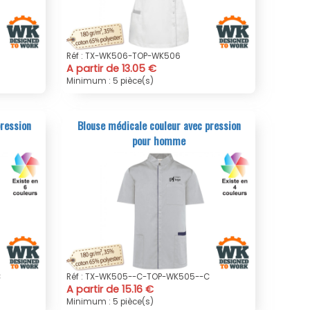
Réf : TX-WK506-TOP-WK506
A partir de 13.05 €
Minimum : 5 pièce(s)
pression
Blouse médicale couleur avec pression
pour homme
C
Réf : TX-WK505--C-TOP-WK505--C
A partir de 15.16 €
Minimum : 5 pièce(s)