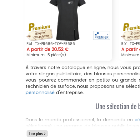
Réf : TX-PR686-TOP-PR686
Réf : TX-
A partir de 20.52 €
A partir
Minimum : 5 pièce(s)
Minimum :
À travers notre catalogue en ligne, nous vous p
votre slogan publicitaire, des blouses personnal
vous pourrez commander en petite ou grande qua
technicien de surface, nous proposons une sélect
personnalisé
d'entreprise.
Une sélection de b
Dans le monde professionnel, la demande en
vê
sélectionné une gamme de blouses publicitaires
blouse adaptée à son métier ne peut être sous-
Lire plus
professionnelles.