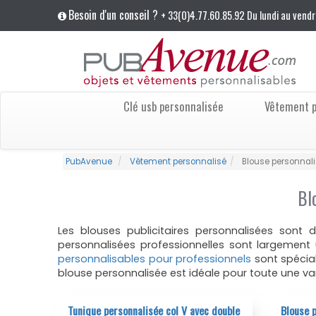
Besoin d'un conseil ?
+ 33(0)4.77.60.85.92 Du lundi au vendr
Clé usb personnalisée
Vêtement p
PubAvenue
Vêtement personnalisé
Blouse personnal
Bl
Les blouses publicitaires personnalisées sont
personnalisées professionnelles sont largement u
personnalisables pour professionnels
sont spécia
blouse personnalisée est idéale pour toute une var
Tunique personnalisée col V avec double
Blouse p