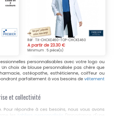
Réf : TX-CHCKE460-TOP-CHCKE460
A partir de 23.30 €
Minimum : 5 pièce(s)
essionnelles personnalisables avec votre logo ou
s. Un choix de blouse personnalisée pas chère que
armacie, ostéopathe, esthéticienne, coiffeur ou
répondront parfaitement à vos besoins de
vêtement
ise et collectivité
 Pour répondre à ces besoins, nous vous avons
omme les
tabliers personnalisés
l'importance d'une
x à votre domaine d'activité et à vos exigences