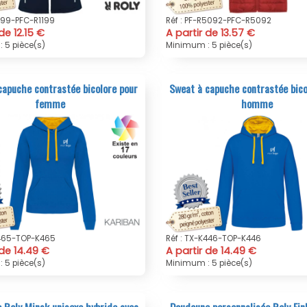
1199-PFC-R1199
Réf : PF-R5092-PFC-R5092
de 12.15 €
A partir de 13.57 €
 5 pièce(s)
Minimum : 5 pièce(s)
capuche contrastée bicolore pour
Sweat à capuche contrastée bico
femme
homme
K465-TOP-K465
Réf : TX-K446-TOP-K446
 de 14.49 €
A partir de 14.49 €
 5 pièce(s)
Minimum : 5 pièce(s)
 Roly Minsk unisexe hybride avec
Doudoune personnalisée Roly Fin