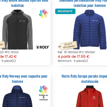
isolation
isolation pour homme
1120-PFC-R1120
Réf : PF-R5094-PFC-R5094
 de 17.42 €
A partir de 17.55 €
 5 pièce(s)
Minimum : 5 pièce(s)
 Roly Norway avec capuche pour
Veste Roly Europa paraka impe
homme
matelassée