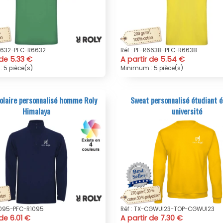
R6632-PFC-R6632
Réf : PF-R6638-PFC-R6638
 de 5.33 €
A partir de 5.54 €
 5 pièce(s)
Minimum : 5 pièce(s)
olaire personnalisé homme Roly
Sweat personnalisé étudiant é
Himalaya
université
R1095-PFC-R1095
Réf : TX-CGWUI23-TOP-CGWUI23
 de 6.01 €
A partir de 7.30 €