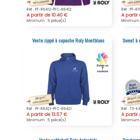
Réf : PF-R6412-PFC-R6412
Réf : PF-R
A partir de 10.40 €
A partir 
Minimum : 5 pièce(s)
Minimum :
Veste zippé à capuche Roly Montblanc
Sweat à 
Réf : PF-R6421-PFC-R6421
Réf : TX-
A partir de 13.57 €
A partir
Minimum : 5 pièce(s)
Minimum :
Veste softshell Roly Antartida
Doudoune