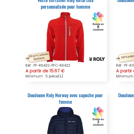
personnalisée pour homme
Réf : PF-R6432-PFC-R6432
Réf : PF-R
A partir de 15.67 €
A partir
Minimum : 5 pièce(s)
Minimum :
Doudoune Roly Norway avec capuche pour
Doudoune
femme