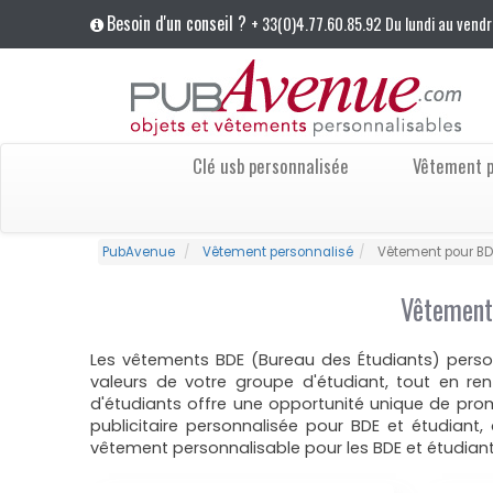
Besoin d'un conseil ?
+ 33(0)4.77.60.85.92 Du lundi au vendr
Clé usb personnalisée
Vêtement p
PubAvenue
Vêtement personnalisé
Vêtement pour BDE
Vêtement 
Les vêtements BDE (Bureau des Étudiants) person
valeurs de votre groupe d'étudiant, tout en r
d'étudiants offre une opportunité unique de pro
publicitaire personnalisée pour BDE et étudiant
vêtement personnalisable pour les BDE et étudiants