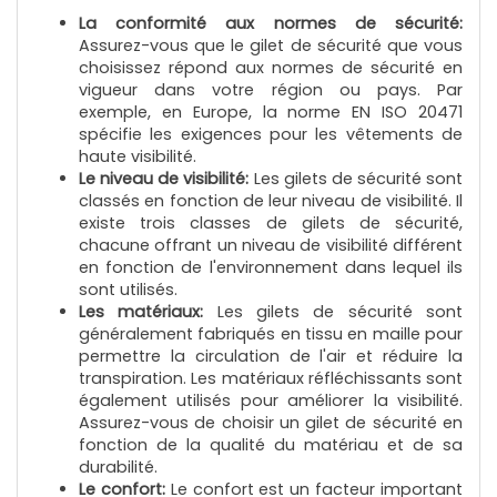
Avec cette collection de gilet sécurité de haute visibilité,
La conformité aux normes de sécurité:
vous pouvez ajouter votre logo, une photo ou un texte,
Assurez-vous que le gilet de sécurité que vous
afin que vous soyez facilement identifiable lors de vos
choisissez répond aux normes de sécurité en
événements ou sur votre lieu de travail. De plus, notre
vigueur dans votre région ou pays. Par
gamme de gilet jaune imprimé sont disponibles en
exemple, en Europe, la norme EN ISO 20471
différentes tailles pour s'adapter à toutes les
spécifie les exigences pour les vêtements de
morphologies.
haute visibilité.
Pour personnaliser votre gilet sécurité, nous vous
Le niveau de visibilité:
Les gilets de sécurité sont
proposons plusieurs techniques, telles que la broderie, la
classés en fonction de leur niveau de visibilité. Il
sérigraphie ou le transfert. Avec la broderie, votre logo ou
existe trois classes de gilets de sécurité,
votre texte sera cousu directement sur le gilet de
chacune offrant un niveau de visibilité différent
sécurité, ce qui offre une finition de qualité et une
en fonction de l'environnement dans lequel ils
durabilité. Pour le flocage gilet de securite, vous pourrez
sont utilisés.
également choisir la sérigraphie, quant à elle, permet
Les matériaux:
Les gilets de sécurité sont
d'imprimer votre design directement sur le gilet avec une
généralement fabriqués en tissu en maille pour
grande précision. Enfin, le transfert vous permet de
permettre la circulation de l'air et réduire la
transférer votre design sur le gilet à l'aide de la chaleur.
transpiration. Les matériaux réfléchissants sont
également utilisés pour améliorer la visibilité.
Nos gilets de sécurité personnalisables avec votre logo
Assurez-vous de choisir un gilet de sécurité en
sont idéal pour les professionnels de la sécurité, les
fonction de la qualité du matériau et de sa
organisateurs d'événements, les entreprises ou toute
durabilité.
personne souhaitant être visible et identifiable. Avec un
Le confort:
Le confort est un facteur important