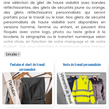
Une séléction de gilet de haute visibilité avec bandes
réfléchissantes, des gilets de sécurités jaune ou orange,
des gilets réfléchissants personnalisés qui seront
parfaits pour le travail ou le loisir. Nos gilets de sécurité
personnalisés de haute visibilité sont disponibles en
versions homme, femme ou enfant, et peuvent être
floqués avec votre logo, photo ou texte grâce à la
broderie, la sérigraphie ou le transfert numérique selon
votre choix, en fonction de votre marquage et de votre
budget. Que vous cherchiez à promouvoir votre marque
ou à renforcer la sécurité de votre personnel, les
Lire plus
vêtements de sécurité à haute visibilité personnalisés
sont idéal.
Pantalon et short de travail
Veste de travail personnalisée
Un catalogue riche de gilet de sécurité de haute qualité,
personnalisé
qui répondent aux normes de sécurité en vigueur, tout en
offrant une grande visibilité grâce à leurs bandes
réfléchissantes. Nous vous proposons la
personnalisation de votre gilet de signalisation de
façon simple et rapide. Pour ce faire nous vous offrons
plusieurs options de marquage pour votre gilet
de signalisation personnalisé, afin que vous puissiez
choisir celle qui convient le mieux à vos besoins.