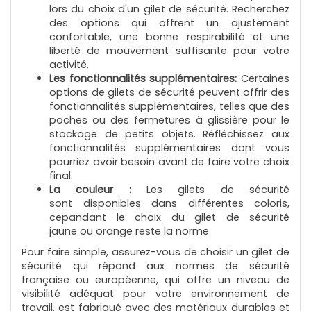
gilet sécurité de haute visibilité, vous pouvez être sûr
lors du choix d'un gilet de sécurité. Recherchez
d'avoir un produit de qualité qui répondra à tous vos
des options qui offrent un ajustement
besoins en termes de personnalisation et de sécurité.
confortable, une bonne respirabilité et une
liberté de mouvement suffisante pour votre
Gilet de sécurité à haute visibilité personnalisable pour
activité.
entreprise et collectivité
Les fonctionnalités supplémentaires:
Certaines
options de gilets de sécurité peuvent offrir des
Pour garantir la sécurité des professionnels, il est
fonctionnalités supplémentaires, telles que des
essentiel de s'équiper d'un gilet de haute visibilité. Notre
poches ou des fermetures à glissière pour le
gamme de gilets de sécurité haute visibilité
stockage de petits objets. Réfléchissez aux
personnalisable est l'indispensable pour rester visible en
fonctionnalités supplémentaires dont vous
toute circonstance. Disponibles en orange ou jaune fluo,
pourriez avoir besoin avant de faire votre choix
ces gilets sont proposés aussi dans des couleurs blanc,
final.
bleu, rouge, orange ou vert. Conçus pour être portés
La couleur :
Les gilets de sécurité
par-dessus les vêtements, ces gilets de sécurité haute
sont disponibles dans différentes coloris,
visibilité sont particulièrement adaptés aux périodes
cepandant le choix du gilet de sécurité
estivales où les vêtements de sécurité classiques
jaune ou orange reste la norme.
peuvent être trop encombrants et entraîner une gêne
pour les travailleurs.
Pour faire simple, assurez-vous de choisir un gilet de
sécurité qui répond aux normes de sécurité
Notre gamme de gilet de sécurité personnalisé pour
française ou européenne, qui offre un niveau de
entreprise à petit prix, peut être floqué avec votre logo
visibilité adéquat pour votre environnement de
ou texte promotionnel afin de mettre en valeur l'image
travail, est fabriqué avec des matériaux durables et