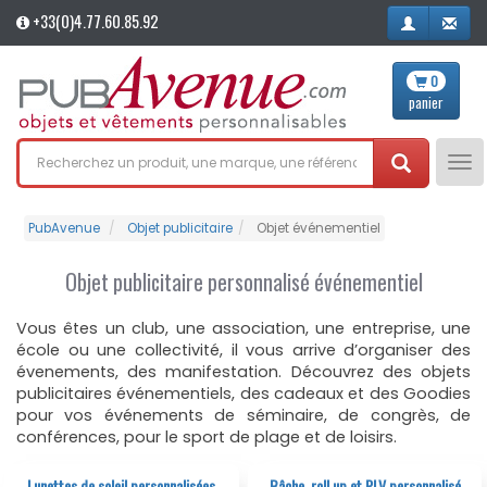
+33(0)4.77.60.85.92
0
panier
Tog
nav
PubAvenue
Objet publicitaire
Objet événementiel
Objet publicitaire personnalisé événementiel
Vous êtes un club, une association, une entreprise, une
école ou une collectivité, il vous arrive d’organiser des
évenements, des manifestation. Découvrez des objets
publicitaires événementiels, des cadeaux et des Goodies
pour vos événements de séminaire, de congrès, de
conférences, pour le sport de plage et de loisirs.
Lunettes de soleil personnalisées
Bâche, roll up et PLV personnalisé