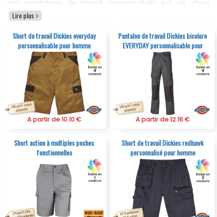
des pantalons de travail personnalisés est un choix
stratégique pour toute entreprise soucieuse de son
Lire plus
image.
Short de travail Dickies everyday
Pantalon de travail Dickies bicolore
personnalisable pour homme
EVERYDAY personnalisable pour
homme
A partir de 10.10 €
A partir de 12.16 €
Short action à multiples poches
Short de travail Dickies redhawk
fonctionnelles
personnalisé pour homme