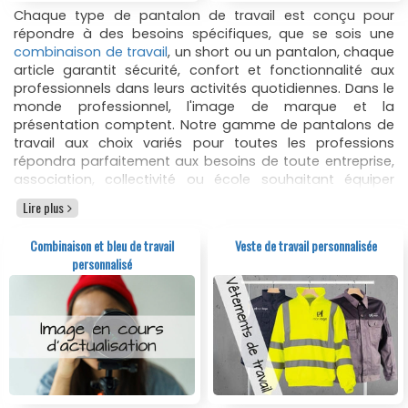
Chaque type de pantalon de travail est conçu pour
répondre à des besoins spécifiques, que se sois une
combinaison de travail
, un short ou un pantalon, chaque
article garantit sécurité, confort et fonctionnalité aux
professionnels dans leurs activités quotidiennes. Dans le
monde professionnel, l'image de marque et la
présentation comptent. Notre gamme de pantalons de
travail aux choix variés pour toutes les professions
répondra parfaitement aux besoins de toute entreprise,
association, collectivité ou école souhaitant équiper
leurs équipes en pantalons professionnels.
Lire plus
Un choix de pantalon de travail publicitaire personnalisé pas
Combinaison et bleu de travail
Veste de travail personnalisée
cher
personnalisé
Le choix d’un pantalon de travail personnalisé va bien
au-delà de l’esthétique. Il doit se faire en fonction du
milieu de travail de l'utilisateur. Un pantalon de travail
personnalisé reflète aussi l'identité de votre entreprise et
renforce la cohésion des équipes.
Nous vous proposons une sélection de pantalon de