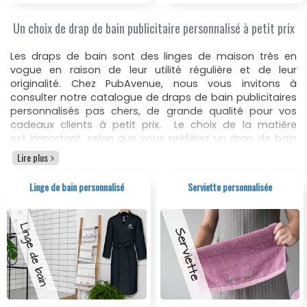
Un choix de drap de bain publicitaire personnalisé à petit prix
Les draps de bain sont des linges de maison très en
vogue en raison de leur utilité régulière et de leur
originalité. Chez PubAvenue, nous vous invitons à
consulter notre catalogue de draps de bain publicitaires
personnalisés pas chers, de grande qualité pour vos
cadeaux clients à petit prix. Le choix de la matière
est important, selon que vous préférez un drap de bain
en coton, en coton mélangé avec du polyester, en coton
Lire plus
égyptien, peigné ou en nid d’abeille. Le grammage du
drap de bain indique son épaisseur, son absorption et sa
Linge de bain personnalisé
Serviette personnalisée
moelleusité.
Les draps de bain sont disponibles dans différents
grammages (300 gr/m², 450 gr/m², 500 gr/m²) ainsi que
dans plusieurs couleurs, tailles, épaisseurs et
matières. Pour une qualité normale, optez pour un
grammage de 450 gr/m². Pour une qualité optimale,
choisissez un drap de bain avec un grammage supérieur
à 500 gr/m². La finition et les dimensions sont également