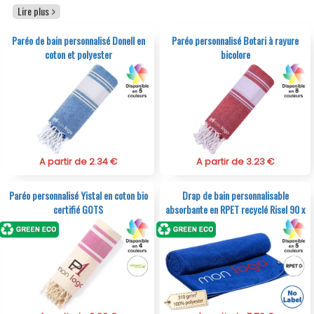
salles de bain, centres nautiques et salles de sport. Vous
Lire plus
trouverez dans notre catalogue une sélection de draps
de bain personnalisés professionnels en coton,
Paréo de bain personnalisé Donell en
Paréo personnalisé Botari à rayure
polyester, coton égyptien, peigné ou en nid d’abeille,
coton et polyester
bicolore
avec une absorption moelleuse, douce et agréable.
A partir de 2.34 €
A partir de 3.23 €
Paréo personnalisé Yistal en coton bio
Drap de bain personnalisable
certifié GOTS
absorbante en RPET recyclé Risel 90 x
170