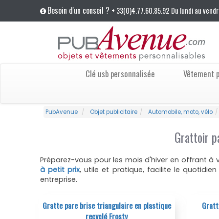
Besoin d'un conseil ?
+ 33(0)4.77.60.85.92 Du lundi au vendr
Clé usb personnalisée
Vêtement p
PubAvenue
Objet publicitaire
Automobile, moto, vélo
Grattoir p
Préparez-vous pour les mois d'hiver en offrant à v
à petit prix
, utile et pratique, facilite le quotid
entreprise.
Gratte pare brise triangulaire en plastique
Gratt
recyclé Frosty