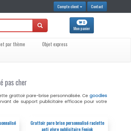
Compte client
Contact
0
Mon
panier
jet par thème
Objet express
sé pas cher
lette grattoir pare-brise personnalisée. Ce
goodies
servant de support publicitaire efficace pour votre
sonnalisé
Grattoir pare brise personnalisé raclette
anti givre publicitaire Feniok