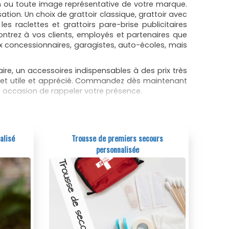
an ou toute image représentative de votre marque.
isation. Un choix de grattoir classique, grattoir avec
les raclettes et grattoirs pare-brise publicitaires
ontrez à vos clients, employés et partenaires que
x concessionnaires, garagistes, auto-écoles, mais
ire, un accessoires indispensables à des prix très
jet utile et apprécié. Commandez dès maintenant
ne occasion de rappeler votre présence.
 pas cher
peut bien sur faire chauffer sa voiture, mais rien
alisé
Trousse de premiers secours
sans une visibilité optimale. Les raclettes grattoir
personnalisée
.