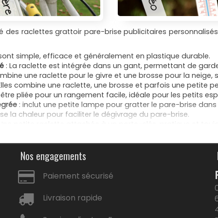
 des raclettes grattoir pare-brise publicitaires personnalisés
s sont simple, efficace et généralement en plastique durable.
ré
: La raclette est intégrée dans un gant, permettant de gard
mbine une raclette pour le givre et une brosse pour la neige,
Elles combine une raclette, une brosse et parfois une petite pel
t être pliée pour un rangement facile, idéale pour les petits es
égrée
: inclut une petite lampe pour gratter le pare-brise dans 
lise la chaleur pour faciliter le dégivrage du pare-brise.
 Une petite raclette attachée à un porte-clés, pratique et tou
abriquées en différents matériaux comme le plastique, le 
ion incluent l'impression par sérigraphie, la gravure laser ou
Nos engagements
i givre personnalisé pas cher, vous ferez ainsi part aux destin
Paiement sécurisé
merciant chaudement qu’ils prendront la route en toute liber
atte-vitres personnalisé car il n’y a rien de tel en hiver, 
Livraison rapide