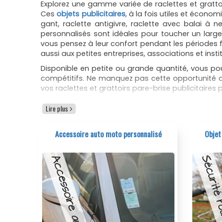
Explorez une gamme variée de raclettes et gratto
Ces
objets publicitaires
, à la fois utiles et économ
gant, raclette antigivre, raclette avec balai à ne
personnalisés sont idéales pour toucher un large
vous pensez à leur confort pendant les périodes 
aussi aux petites entreprises, associations et ins
Disponible en petite ou grande quantité, vous pou
compétitifs. Ne manquez pas cette opportunité 
vos raclettes et grattoirs pare-brise publicitaire
Un choix
Lire plus
En hiver, il arrive souvent que nous soyons contr
Accessoire auto moto personnalisé
Objet
n’assure que le pare-brise sera complètement dégelé
pare-brise anti-givre font parti des
meilleurs obje