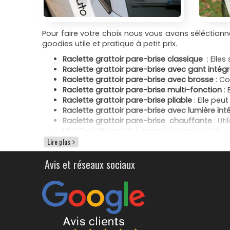
Pour faire votre choix nous vous avons séléctionné
goodies utile et pratique à petit prix.
Raclette grattoir pare-brise classique
: Elle
Raclette grattoir pare-brise avec gant intég
Raclette grattoir pare-brise avec brosse
: Co
Raclette grattoir pare-brise multi-fonction
: 
Raclette grattoir pare-brise pliable
: Elle peu
Raclette grattoir pare-brise avec lumière int
Raclette grattoir pare-brise chauffante
: Uti
Mini Raclette grattoir pare-brise porte-clés
:
Lire plus
Ces raclettes personnalisables peuvent être f
meilleure efficacité. Les options de personnalisat
Avis et réseaux sociaux
design souhaité.
Offrez une raclette gratte pare-brise grattoir ant
leur bien-être. C’est grâce à vous et en vous re
visibilité optimale de la route. Optez pour un gr
prospects et de leurs proches.