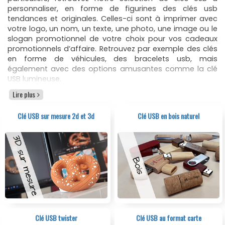
personnaliser, en forme de figurines des clés usb
tendances et originales. Celles-ci sont à imprimer avec
votre logo, un nom, un texte, une photo, une image ou le
slogan promotionnel de votre choix pour vos cadeaux
promotionnels d’affaire. Retrouvez par exemple des clés
en forme de véhicules, des bracelets usb, mais
également avec des options amusantes comme la clé
USB lumineuse.
Pour vos achats de clés usb personnalisées tendances,
Lire plus
si vous souhaitez vous démarquer de vos concurrents,
les
clés USB publicitaires personnalisées
tendances et
Clé USB sur mesure 2d et 3d
Clé USB en bois naturel
originales sont idéales. Commandez des
objets
publicitaires personnalisées
au forme tendances qui font
partie des idées originales à offrir. Une fois le modèle et
le coloris de votre clé choisie, vous pourrez également
décider de sa capacité en mémoire : 512mo à 64go. Puis,
des options techniques, accessoires et options
d’emballage vous aideront à compléter votre demande.
Clé USB tendance personnalisable avec votre logo
Clé USB twister
Clé USB au format carte