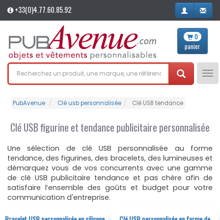
+33(0)4.77.60.85.92
0
panier
Tog
nav
PubAvenue
Clé usb personnalisée
Clé USB tendance
Clé USB figurine et tendance publicitaire personnalisée
Une sélection de clé USB personnalisée au forme
tendance, des figurines, des bracelets, des lumineuses et
démarquez vous de vos concurrents avec une gamme
de clé USB publicitaire tendance et pas chère afin de
satisfaire l’ensemble des goûts et budget pour votre
communication d'entreprise.
Bracelet USB personnalisée en silicone
Clé USB personnalisée en forme de