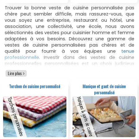
Trouver la bonne veste de cuisine personnalisée pas
chère peut sembler difficile, mais rassurez-vous, que
vous soyez une entreprise, restaurant ou hôtel, une
association, une collectivité, une école, nous avons
sélectionnés des vestes pour cuisinier homme et femme
adaptées à vos besoins. Découvrez une gamme de
vestes de cuisine personnalisées pas chères et de
qualité pour fournir à vos équipes une
tenue
professionnelle
. Investir dans des vestes de cuisine
professionnelles personnalisées est un choix judicieux
pour toute entreprise de restauration. En effet, non
Lire plus
seulement elles améliorent l'image de la marque de
votre établissement, mais elles offrent également
Torchon de cuisine personnalisé
Manique et gant de cuisine
confort et fonctionnalité aux membres de votre
personnalisé
personnel en cuisine.
À travers cette gamme, nous vous avons sélectionné
une collection de vestes de cuisine personnalisables
avec votre logo ou le slogan de votre restaurant, des
vestes de cuisinier pour les hommes et les femmes,
disponibles en petite ou grande quantité. N’hésitez pas à
nous contacter pour toute demande d’information ou