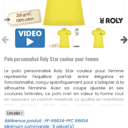
Polo personnalisé Roly Star couleur pour femme
Le polo personnalisé Roly Star couleur pour femme
représente l'équilibre parfait entre élégance et
fonctionnalité, conçu spécifiquement pour s'adapter à la
silhouette féminine. Avec sa coupe ajustée et ses
coutures latérales, ce polo met en valeur la forme tout
en assurant un confort maximal. La qualité se manifeste
dans chaque détail, des coutures recouvertes
renforcées à l'intérieur du col, garantissant durabilité et
Lire plus
confort, jusqu'aux fentes latérales qui offrent une plus
Référence produit :
PF-R6634
-PFC R6634
grande liberté de mouvement.
Minimum commande :
5
pièce(s)