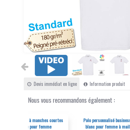
Devis immédiat en ligne
Information produit
Nous vous recommandons également :
hes courtes
Polo personnalisé business Kariban
Pol
emme
blanc pour femme à maille piqué