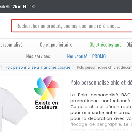
edi 9h-12h et 14h-18h
ersonnalisé
Objet publicitaire
Objet écologique
Ob
Nos services
Nouveauté
PROMO
Polo personnalisé à manches courtes
Polo personnalisé chic et déc
Polo personnalisé chic et 
Le Polo personnalisé B&
promotionnel confectionné e
Ce polo chic et décontracté
pour une sortie entre amis.
pour la décoration avec vo
flocage de sérigraphie. Le
toucher doux et agréable sur