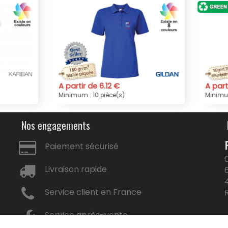
tir de 6.12 €
A partir de 6.75 €
m : 10 pièce(s)
Minimum : 10 pièce(s)
Nos engagements
Paiement sécurisé
Livraison rapide
Service client en France
Service après-vente