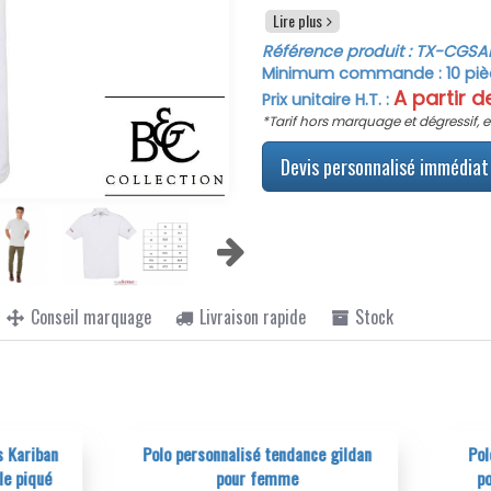
Lire plus
Le col et les bords de manc
de finesse à ce vêtement. 
Référence produit :
TX-CGSA
personnalisé est un choix jud
Minimum commande :
10
piè
cadeau publicitaire personnal
A partir 
Prix unitaire H.T. :
avec un jean ou un pantalo
*Tarif hors marquage et dégressif, e
personnalisable est disp
s'adapter à toutes les morp
Devis personnalisé immédiat 
Ce polo publicitaire pers
homme est un excellent ch
offrant à vos clients ou em
coton de qualité supérieure e
élégant pour tous ceux qui le
Conseil marquage
Livraison rapide
Stock
o personnalisé tendance gildan
Polo personnalisé bio respir
pour femme
polyester coton pour fem