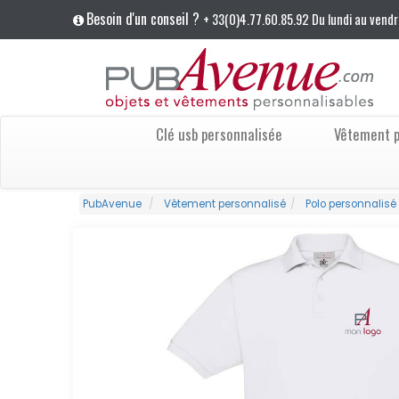
Besoin d'un conseil ?
+ 33(0)4.77.60.85.92 Du lundi au vendr
Clé usb personnalisée
Vêtement p
PubAvenue
Vêtement personnalisé
Polo personnalisé