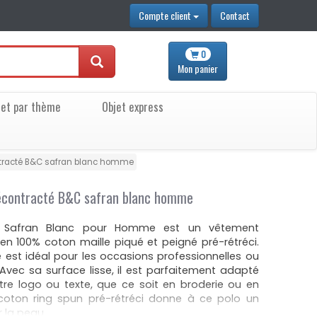
Compte client
Contact
0
Mon
panier
jet par thème
Objet express
ontracté B&C safran blanc homme
décontracté B&C safran blanc homme
C Safran Blanc pour Homme est un vêtement
n 100% coton maille piqué et peigné pré-rétréci.
 est idéal pour les occasions professionnelles ou
 Avec sa surface lisse, il est parfaitement adapté
tre logo ou texte, que ce soit en broderie ou en
 coton ring spun pré-rétréci donne à ce polo un
 la peau.