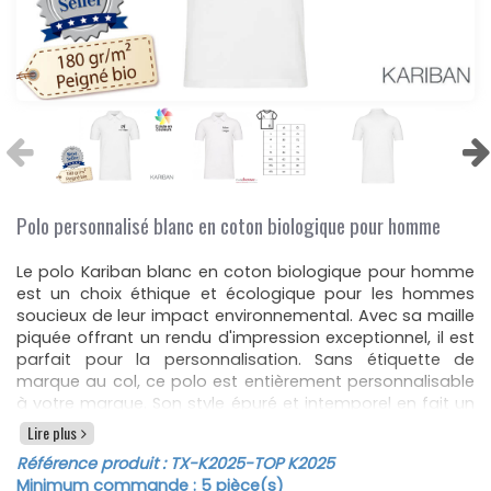
Polo personnalisé blanc en coton biologique pour homme
Le polo Kariban blanc en coton biologique pour homme
est un choix éthique et écologique pour les hommes
soucieux de leur impact environnemental. Avec sa maille
piquée offrant un rendu d'impression exceptionnel, il est
parfait pour la personnalisation. Sans étiquette de
marque au col, ce polo est entièrement personnalisable
à votre marque. Son style épuré et intemporel en fait un
choix polyvalent pour de nombreuses occasions. La
Lire plus
coupe droite et le col ainsi que le bas de manches en
Référence produit :
TX-K2025
-TOP K2025
bord-côte 1x1 assurent un ajustement confortable et
Minimum commande :
5
pièce(s)