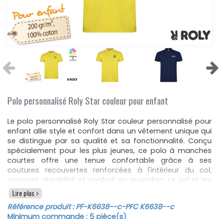
Polo personnalisé Roly Star couleur pour enfant
Le polo personnalisé Roly Star couleur personnalisé pour
enfant allie style et confort dans un vêtement unique qui
se distingue par sa qualité et sa fonctionnalité. Conçu
spécialement pour les plus jeunes, ce polo à manches
courtes offre une tenue confortable grâce à ses
coutures recouvertes renforcées à l'intérieur du col,
assurant durabilité et confort au quotidien. Le col et les
poignets en côte 1x1 ajoutent une touche d'élégance et
Lire plus
assurent un ajustement parfait, tandis que les coutures
Référence produit :
PF-K6638--c
-PFC K6638--c
latérales garantissent une forme stable et une finition
Minimum commande :
5
pièce(s)