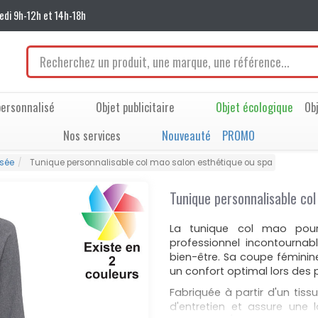
edi 9h-12h et 14h-18h
ersonnalisé
Objet publicitaire
Objet écologique
Ob
Nos services
Nouveauté
PROMO
isée
Tunique personnalisable col mao salon esthétique ou spa
Tunique personnalisable co
La tunique col mao pou
professionnel incontournabl
bien-être. Sa coupe féminin
un confort optimal lors des 
Fabriquée à partir d'un tissu
d'entretien et assure une