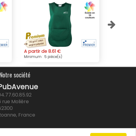
A partir de 8.63 €
A partir d
Minimum : 5 pièce(s)
Minimum : 5
Notre société
PubAvenue
04.77.60.85.92
6 rue Molière
42300
Roanne, France