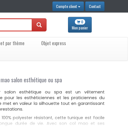
Compte client
Contact
0
Mon
panier
jet par thème
Objet express
l mao salon esthétique ou spa
r salon esthétique ou spa est un vêtement
e pour les esthéticiennes et les praticiennes du
e met en valeur la silhouette tout en garantissant
prestations.
 100% polyester résistant, cette tunique est facile
 longue durée de vie. Avec son col mao et ses