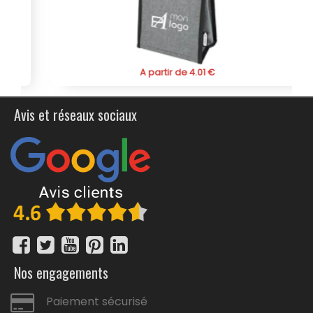
indispensables au quotidien.
Mettez en avant votre marque de manière innovante et
efficace avec ce cadeau promotionnel qui saura séduire
par son utilité et son design élégant. Le sac isotherme en
non-tissé Lighthouse personnalisé, un choix judicieux
A partir de 4.01 €
pour une communication réussie.
Avis et réseaux sociaux
Nos engagements
Paiement sécurisé