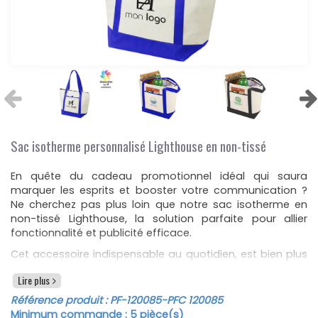
Sac isotherme personnalisé Lighthouse en non-tissé
En quête du cadeau promotionnel idéal qui saura
marquer les esprits et booster votre communication ?
Ne cherchez pas plus loin que notre sac isotherme en
non-tissé Lighthouse, la solution parfaite pour allier
fonctionnalité et publicité efficace.
Cet accessoire indispensable au quotidien, est bien plus
qu'un simple sac. Il se distingue par sa capacité à
Lire plus
conserver vos produits au frais grâce à ses propriétés
isothermes exceptionnelles. Son compartiment principal
Référence produit :
PF-120085
-PFC 120085
spacieux, sécurisé par une fermeture zippée robuste, est
Minimum commande :
5
pièce(s)