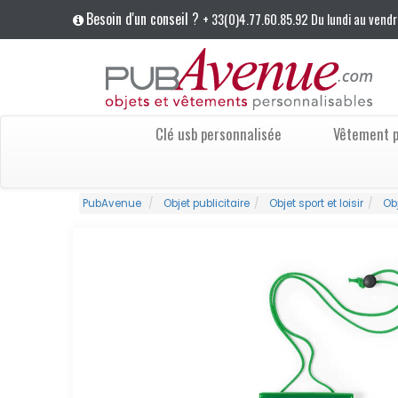
Besoin d'un conseil ?
+ 33(0)4.77.60.85.92 Du lundi au vendr
Clé usb personnalisée
Vêtement p
PubAvenue
Objet publicitaire
Objet sport et loisir
Ob