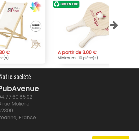
A partir de 3.00 €
A partir d
Minimum : 10 pièce(s)
Minimum : 1
Notre société
PubAvenue
04.77.60.85.92
6 rue Molière
42300
Roanne, France