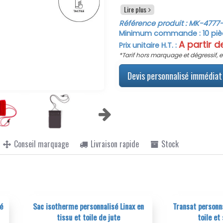
sans avoir à le sortir d
Lire plus
particulièrement utile lors d
Référence produit :
MK-4777
Son système de fermetur
Minimum commande :
10
piè
garantissent une protecti
A partir 
Prix unitaire H.T. :
assorti, réglable grâce à un
*Tarif hors marquage et dégressif, e
maximal et une grande facil
pochette, 13 cm de longueur 
Devis personnalisé immédiat 
grande variété de modèles
poids de seulement 31 gram
Idéale pour les campagne
publicitaire "Arsax" peut ê
renforce la visibilité de 
apprécié. Avec des tarifs d
Conseil marquage
Livraison rapide
Stock
qualité-prix, permettant à
marketing efficace et access
Optez pour la pochette éta
téléphone tout en mettant 
et ciblée. Commandez dè
avantageuses pour votre co
isotherme personnalisé Linax en
Transat personnalisé Rinthia ch
tissu et toile de jute
toile et structure bois