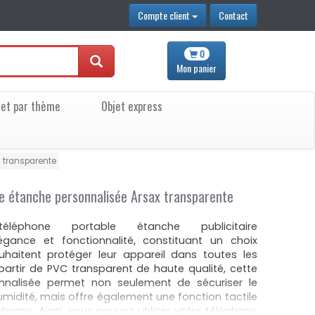
Compte client
Contact
0
Mon
panier
jet par thème
Objet express
x transparente
e étanche personnalisée Arsax transparente
éphone portable étanche publicitaire
élégance et fonctionnalité, constituant un choix
uhaitent protéger leur appareil dans toutes les
partir de PVC transparent de haute qualité, cette
onnalisée permet non seulement de sécuriser le
humidité, mais offre également une fonction tactile
ane. Ainsi, vous pouvez utiliser votre téléphone