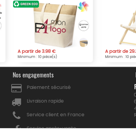
tir de 3.98 €
A partir de 29.30 €
m : 10 pièce(s)
Minimum : 10 pièce(s)
Nos engagements
Paiement sécurisé
Livraison rapide
Service client en France
Service après-vente