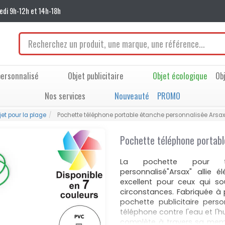
edi 9h-12h et 14h-18h
ersonnalisé
Objet publicitaire
Objet écologique
Ob
Nos services
Nouveauté
PROMO
jet pour la plage
Pochette téléphone portable étanche personnalisée Arsa
Pochette téléphone portabl
La pochette pour tél
personnalisé"Arsax" allie 
excellent pour ceux qui so
circonstances. Fabriquée à 
pochette publicitaire pers
téléphone contre l'eau et l'
complète à travers sa membr