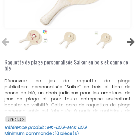
Raquette de plage personnalisée Saiker en bois et canne de
blé
Découvrez ce jeu de raquette de plage
publicitaire personnalisée "Saiker" en bois et fibre de
canne de blé, un choix judicieux pour les amateurs de
jeux de plage et pour toute entreprise souhaitant
booster sa visibilité. Cette paire de raquettes de plage
personnalisable est fabriquée à partir de matériaux de
qualité, combinant bois robuste et canne de blé,
Lire plus
garantissant ainsi une durabilité et une résistance
Référence produit :
MK-1279
-MAK 1279
accrues pour des parties endiablées au bord de la mer.
Minimum commande :
10
pièce(s)