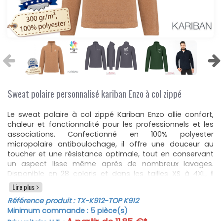
Sweat polaire personnalisé kariban Enzo à col zippé
Le sweat polaire à col zippé Kariban Enzo allie confort,
chaleur et fonctionnalité pour les professionnels et les
associations. Confectionné en 100% polyester
micropolaire antiboulochage, il offre une douceur au
toucher et une résistance optimale, tout en conservant
un aspect lisse même après de nombreux lavages.
Disponible en 28 coloris et dans les tailles XS à 4XL, il
s’intègre parfaitement dans notre sélection de
sweats
Lire plus
polaires personnalisables
adaptés aux entreprises et
Référence produit :
TX-K912
-TOP K912
collectivités souhaitant valoriser leur image de marque.
Minimum commande :
5
pièce(s)
Pratique au quotidien, le Kariban Enzo dispose d’un col