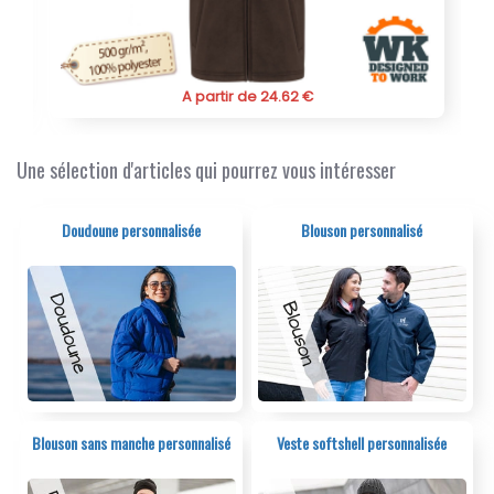
Commandez dès aujourd’hui votre veste polaire Result
en fibre polyester recyclée bio sur PubAvenue et
découvrez notre sélection de
textiles publicitaires à petit
prix
conçus pour allier style, confort et responsabilité
A partir de 24.62 €
environnementale. Un choix stratégique pour renforcer
l’image de votre marque tout en soutenant une
démarche écoresponsable.
Une sélection d'articles qui pourrez vous intéresser
Doudoune personnalisée
Blouson personnalisé
Blouson sans manche personnalisé
Veste softshell personnalisée