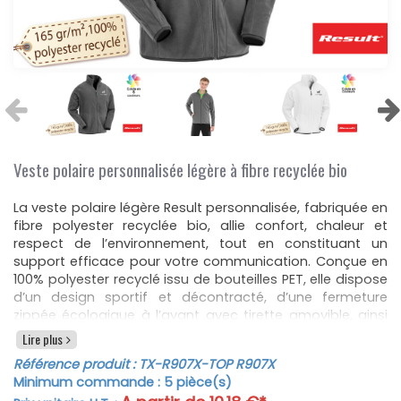
Veste polaire personnalisée légère à fibre recyclée bio
La veste polaire légère Result personnalisée, fabriquée en
fibre polyester recyclée bio, allie confort, chaleur et
respect de l’environnement, tout en constituant un
support efficace pour votre communication. Conçue en
100% polyester recyclé issu de bouteilles PET, elle dispose
d’un design sportif et décontracté, d’une fermeture
zippée écologique à l’avant avec tirette amovible, ainsi
que de bords gansés moelleux aux poignets et à la taille
Lire plus
pour un ajustement confortable. Disponible du S au XXL
Référence produit :
TX-R907X
-TOP R907X
et en 5 coloris, cette veste s’intègre parfaitement dans
Minimum commande :
5
pièce(s)
une gamme de
vestes polaires écoresponsables