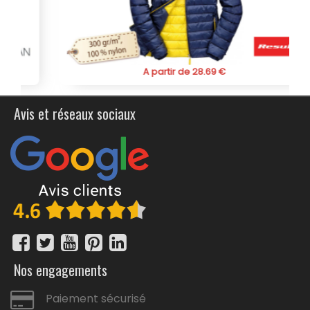
pour une équipe sportive, un événement promotionnel
ou simplement pour votre propre usage, cette
doudoune légère avec capuche pour homme est un
choix parfait. Optez pour la qualité, la chaleur et le style
avec notre doudoune personnalisée avec capuche pour
A partir de 28.69 €
homme. Soyez prêt à affronter les intempéries tout en
restant confortable et élégant. Contactez-nous dès
aujourd'hui pour passer votre commande et profitez de
Avis et réseaux sociaux
la personnalisation qui vous correspond le mieux.
Disponible en version
Femme
et
Enfant
.
Nos engagements
Paiement sécurisé