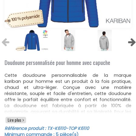
Doudoune personnalisée pour homme avec capuche
Cette doudoune personnalisable de la marque
kariban pour homme est un produit à la fois pratique,
chaud et ultra-léger. Conçue avec une matière
résistante, souple et facile d'entretien, cette doudoune
offre le parfait équilibre entre confort et fonctionnalité.
La doudoune est fabriquée à partir de 100% de
polyamide, assurant sa durabilité et sa légèreté. Pour les
coloris Marl Silver et Marl Dark Grey, le tissu est composé
Lire plus
à 100% de polyester, tandis que le Marl Dark Grey
Référence produit :
TX-K6110
-TOP K6110
combine 70% de polyamide et 30% de polyester. La
Minimum commande :
5
pièce(s)