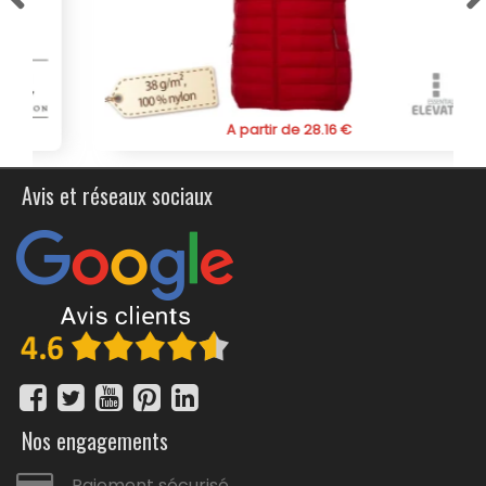
Personnalisable avec votre logo ou votre texte, ce
bodywarmer féminin est l'option idéale pour les équipes
et les entreprises souhaitant promouvoir leur marque
tout en offrant à leurs employées un vêtement à la fois
élégant et performant. Que ce soit pour vos activités en
A partir de 28.16 €
extérieur ou pour compléter votre tenue de travail, notre
bodywarmer softshell professionnel pour femme à la
coupe cintrée, ajustée et féminine est un choix sûr. Soyez
Avis et réseaux sociaux
prête à affronter les éléments tout en restant élégante
et protégée.
Disponible en version homme
.
Nos engagements
Paiement sécurisé