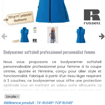
Bodywarmer softshell professionnel personnalisé femme
Nous vous proposons ce bodywarmer softshell
personnalisable professionnel pour femme à la coupe
cintrée, ajustée et féminine, conçu pour allier style et
fonctionnalité. Fabriqué à partir d'un tissu léger respirant
à 3 couches, ce bodywarmer vous offre une protection
optimale tout en mettant en valeur votre silhouette. La
haute protection de ce bodywarmer est renforcée par
un cordon de serrage ajustable à la taille, vous
Lire plus
permettant de l'ajuster selon vos préférences et de créer
Référence produit :
TX-RU141F
-TOP RU141F
une coupe flatteuse qui souligne votre féminité. Les