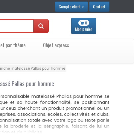
Compte client
Contact
0
Mon
panier
jet par thème
Objet express
anche matelassé Pallas pour homme
assé Pallas pour homme
rsonnalisable matelassé Phallas pour homme se
ique et sa haute fonctionnalité, se positionnant
r ceux cherchant un produit promotionnel ou un
rises, associations, écoles, collectivités et clubs,
nnalisation totale avec votre logo ou texte par le
la broderie et la sérigraphie, faisant de lui un
ion et de publicité.