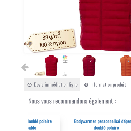
Devis immédiat en ligne
Information produit
Nous vous recommandons également :
é polaire
Bodywarmer personnalisé déperlant
Bl
e
doublé polaire