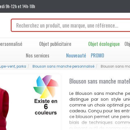
edi 9h-12h et 14h-18h
ersonnalisé
Objet publicitaire
Objet écologique
Ob
Nos services
Nouveauté
PROMO
oupe-vent, parka
Blouson sans manche personnalisé
Blouson sans m
Blouson sans manche matel
Le Blouson sans manche pe
distingue par son style un
comme un choix optimal pou
cadeau. Conçu pour les entrep
ce blouson permet une perso
biais de techniques comme 
puissant outil de communicat