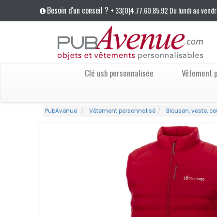
Besoin d'un conseil ?
+ 33(0)4.77.60.85.92 Du lundi au vendr
Clé usb personnalisée
Vêtement p
PubAvenue
Vêtement personnalisé
Blouson, veste, c