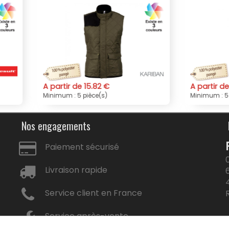
tir de 15.82 €
A partir de 16.94 €
um : 5 pièce(s)
Minimum : 5 pièce(s)
Nos engagements
Paiement sécurisé
Livraison rapide
Service client en France
Service après-vente