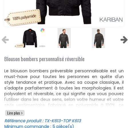
Blouson bombers personnalisé réversible
Le blouson bombers préversible personnalisable est un
must-have pour toutes les personnes en quête d'un
style tendance et pratique. Avec sa coupe classique, il
s'adapte parfaitement à toutes les morphologies. Il est
polyvalent et réversible, ce qui signifie que vous pouvez
l'utiliser dans les deux sens, selon votre humeur et votre
style vestimentaire. Fabriqué en polyamide à 100%, ce
blouson est à la fois épais et ultra confortable, parfait
Lire plus
pour vous garder au chaud lors des journées froides. La
Référence produit :
TX-K613
-TOP K613
garniture intérieure en polyester à 100% et la doublure
Minimum commande :
5
pièce(s)