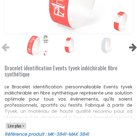
Bracelet identification Events tyvek indéchirable fibre
synthétique
Le Bracelet identification personnalisable Events tyvek
indéchirable en fibre synthétique représente une solution
optimale pour tous vos événements, qu'ils soient
professionnels, sportifs ou festifs. Fabriqué à partir de
Tyvek, un matériau de haute qualité reconnu pour sa
résistance à la déchirure et à l'eau, ce bracelet garantit
une durabilité exceptionnelle même dans les conditions
Lire plus
les plus exigeantes. Disponible dans une variété de
Référence produit :
MK-3841
-MAK 3841
couleurs éclatantes, il offre une visibilité accrue et une