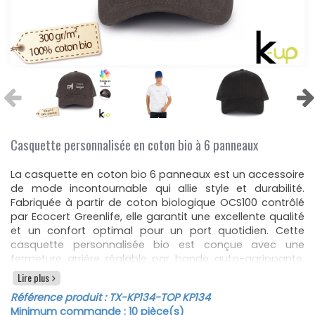
Casquette personnalisée en coton bio à 6 panneaux
La casquette en coton bio 6 panneaux est un accessoire
de mode incontournable qui allie style et durabilité.
Fabriquée à partir de coton biologique OCS100 contrôlé
par Ecocert Greenlife, elle garantit une excellente qualité
et un confort optimal pour un port quotidien. Cette
casquette personnalisée bio est conçue avec une
fermeture arrière réglable par bande auto-agrippante,
ce qui permet un ajustement parfait pour toutes les
Lire plus
tailles de tête. En outre, elle est idéale pour la
Référence produit :
TX-KP134
-TOP KP134
personnalisation par broderie, ce qui en fait un choix
Minimum commande :
10
pièce(s)