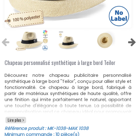
Chapeau personnalisé synthétique à large bord Teilor
Découvrez notre chapeau publicitaire personnalisé
synthétique à large bord "Teilor", conçu pour allier style et
fonctionnalité. Ce chapeau à large bord, fabriqué à
partir de matériaux synthétiques de haute qualité, offre
une finition qui imite parfaitement le naturel, apportant
une touche d'élégance à toute tenue. La possibilité de
personnalisation rend ce chapeau idéal pour promouvoir
votre marque ou votre message. Ajoutez votre logo ou
Lire plus
un texte personnalisé pour transformer ce chapeau en
Référence produit :
MK-1038
-MAK 1038
un outil publicitaire efficace et visible.
Minimum commande :
10
pièce(s)