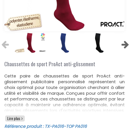
Chaussettes de sport ProAct anti-glissement
Cette paire de chaussettes de sport ProAct anti-
glissement publicitaire personnalisé représentent un
choix optimal pour toute organisation cherchant à allier
utilité et visibilité de marque. Conçues pour offrir confort
et performance, ces chaussettes se distinguent par leur
capacité à maintenir une adhérence optimale, évitant
ainsi les glissements lors d'activités sportives intensives.
La personnalisation est au cœur de ce produit,
Lire plus
permettant d'ajouter un logo ou un texte spécifique,
Référence produit :
TX-PA016
-TOP PA016
transformant un simple accessoire en un puissant outil