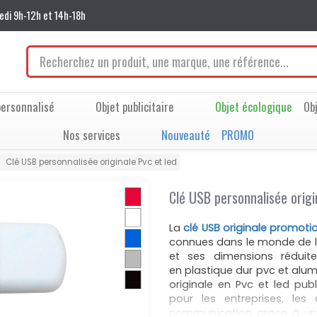
edi 9h-12h et 14h-18h
ersonnalisé
Objet publicitaire
Objet écologique
Ob
Nos services
Nouveauté
PROMO
Clé USB personnalisée originale Pvc et led
Clé USB personnalisée origi
La
clé USB originale promoti
connues dans le monde de la
et ses dimensions réduite
en plastique dur pvc et alu
originale en Pvc et led pub
pour les entreprises, les 
communication grace à u