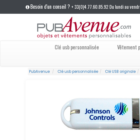
Besoin d'un conseil ?
+ 33(0)4.77.60.85.92 Du lundi au vendr
Clé usb personnalisée
Vêtement p
PubAvenue
Clé usb personnalisée
Clé USB originale