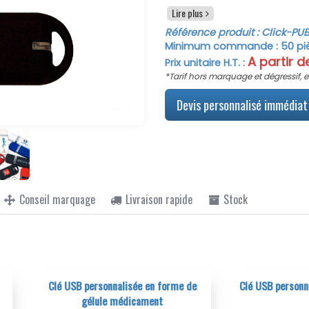
couleur de coque de votre
c
Lire plus
optez pour le marquage de 
Référence produit :
Click
-PU
votre message. Le marquage d
Minimum commande :
50
pi
base de 2 couleurs en recto
A partir 
Prix unitaire H.T. :
quadri sur clé usb blanche 
*Tarif hors marquage et dégressif, e
commercial pour obtenir v
engagement d'achat.
Devis personnalisé immédiat 
Conseil marquage
Livraison rapide
Stock
USB personnalisée en forme de
Clé USB personnalisée Pvc et in
gélule médicament
métal