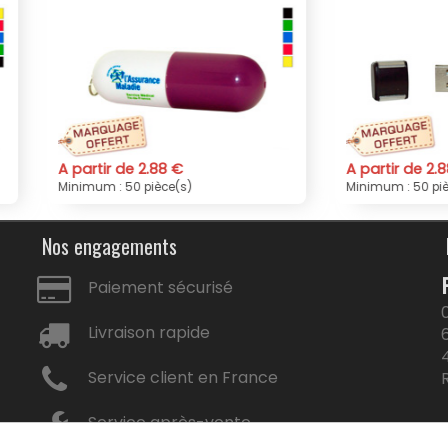
tir de 2.88 €
A partir de 2.88 €
um : 50 pièce(s)
Minimum : 50 pièce(s)
Nos engagements
Paiement sécurisé
Livraison rapide
Service client en France
Service après-vente