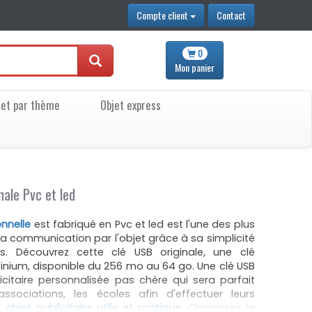
Compte client
Contact
0
Mon
panier
jet par thème
Objet express
nale Pvc et led
onnelle
est fabriqué en Pvc et led est l'une des plus
 communication par l'objet grâce à sa simplicité
s. Découvrez cette clé USB originale, une clé
minium, disponible du 256 mo au 64 go. Une clé USB
licitaire personnalisée pas chère qui sera parfait
associations, les écoles afin d'effectuer leurs
n
objet publicitaire utile et pratique
. Choisissez la