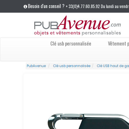
Besoin d'un conseil ?
+ 33(0)4.77.60.85.92 Du lundi au vendr
Clé usb personnalisée
Vêtement p
PubAvenue
Clé usb personnalisée
Clé USB haut de 