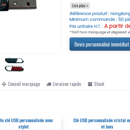
1go à 64 go. Une clé USB av
Lire plus
de votre choix, un
objet pub
Référence produit :
Hongkon
associations. Choisissez la
Minimum commande :
50
pi
sérigraphie ou optez plutôt
A partir 
Prix unitaire H.T. :
vie du marquage. Le marqu
*Tarif hors marquage et dégressif, e
dans le tarif sur la base de 
Devis personnalisé immédiat
Conseil marquage
Livraison rapide
Stock
Clé USB personnalisée cristal en verre
Clé USB personna
et bois
d'une clef