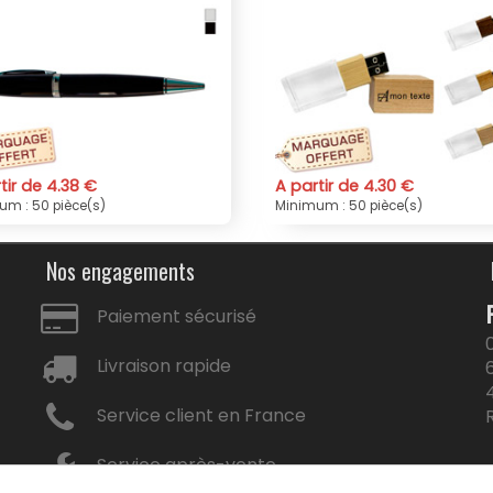
A partir de 4.30 €
A partir de 3.11 €
Minimum : 50 pièce(s)
Minimum : 50 pièce(
Nos engagements
Paiement sécurisé
Livraison rapide
Service client en France
Service après-vente