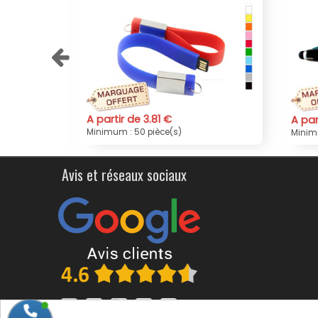
.81 €
A partir de 4.38 €
ièce(s)
Minimum : 50 pièce(s)
Avis et réseaux sociaux