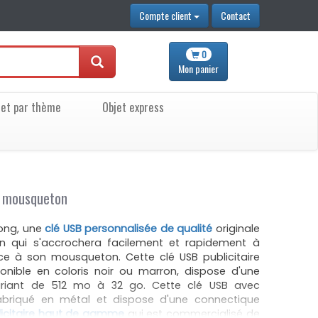
Compte client
Contact
0
Mon
panier
jet par thème
Objet express
c mousqueton
Kong, une
clé USB personnalisée de qualité
originale
 qui s'accrochera facilement et rapidement à
ce à son mousqueton. Cette clé USB publicitaire
nible en coloris noir ou marron, dispose d'une
ariant de 512 mo à 32 go. Cette clé USB avec
abriqué en métal et dispose d'une connectique
licitaire haut de gamme
qui est commercialisé de