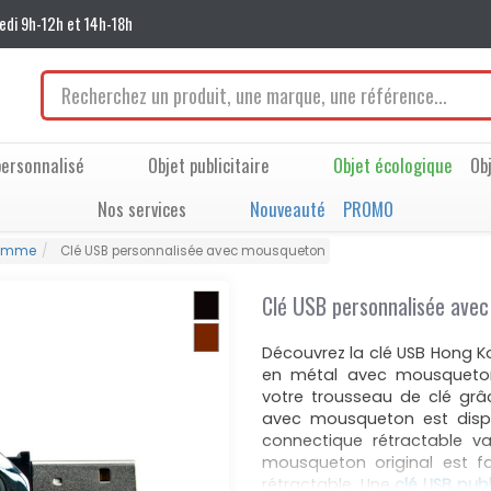
edi 9h-12h et 14h-18h
ersonnalisé
Objet publicitaire
Objet écologique
Ob
Nos services
Nouveauté
PROMO
gamme
Clé USB personnalisée avec mousqueton
Clé USB personnalisée ave
Découvrez la clé USB Hong 
en métal avec mousqueton
votre trousseau de clé grâ
avec mousqueton est dispo
connectique rétractable v
mousqueton original est f
rétractable. Une
clé USB pub