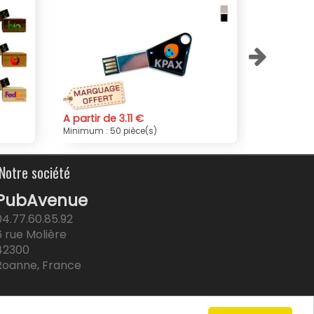
A partir de 3.58 €
s)
Minimum : 50 pièce(s)
Notre société
PubAvenue
04.77.60.85.92
6 rue Molière
42300
Roanne, France