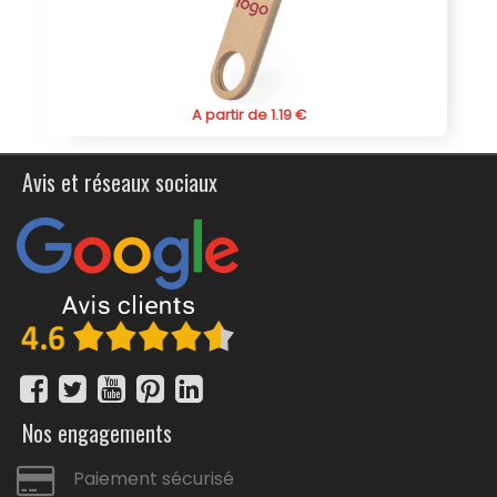
bambou pour offrir un cadeau personnalisé écologique
qui combine fonctionnalité, durabilité et
personnalisation.
 partir de 1.19 €
A partir de
Avis et réseaux sociaux
Nos engagements
Paiement sécurisé