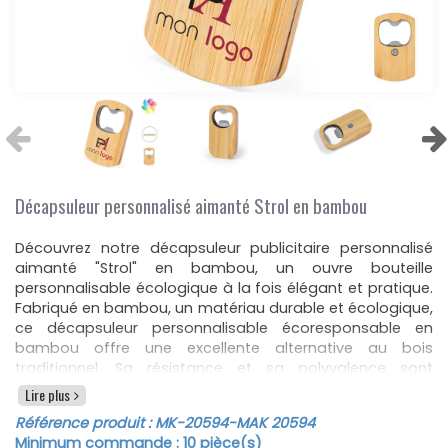
Décapsuleur personnalisé aimanté Strol en bambou
Découvrez notre décapsuleur publicitaire personnalisé
aimanté "Strol" en bambou, un ouvre bouteille
personnalisable écologique à la fois élégant et pratique.
Fabriqué en bambou, un matériau durable et écologique,
ce décapsuleur personnalisable écoresponsable en
bambou offre une excellente alternative au bois
traditionnel. Sa résistance et sa polyvalence sont
renforcées par sa rapidité de croissance et de
Lire plus
régénération, minimisant ainsi les émissions polluantes
Référence produit :
MK-20594
-MAK 20594
et favorisant l’utilisation de matières premières
Minimum commande :
10
pièce(s)