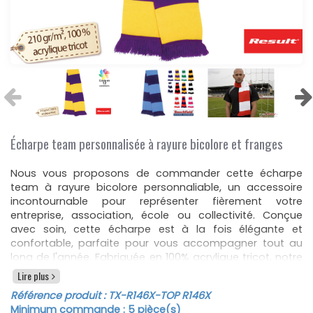
Écharpe team personnalisée à rayure bicolore et franges
Nous vous proposons de commander cette écharpe
team à rayure bicolore personnaliable, un accessoire
incontournable pour représenter fièrement votre
entreprise, association, école ou collectivité. Conçue
avec soin, cette écharpe est à la fois élégante et
confortable, parfaite pour vous accompagner tout au
long de l'année. Fabriquée en 100% acrylique tricot, notre
écharpe offre un toucher doux et agréable à porter. Sa
Lire plus
texture douillette enveloppe votre cou avec délicatesse,
Référence produit :
TX-R146X
-TOP R146X
vous offrant ainsi une sensation de chaleur et de
Minimum commande :
5
pièce(s)