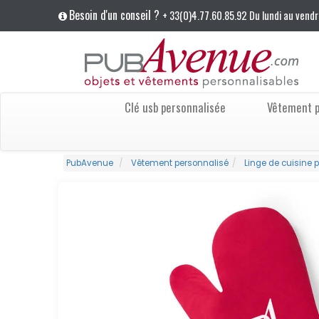
Besoin d'un conseil ?
+ 33(0)4.77.60.85.92 Du lundi au vendr
Clé usb personnalisée
Vêtement p
PubAvenue
Vêtement personnalisé
Linge de cuisine 