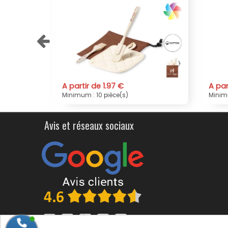
A partir de 1.05 €
s)
Minimum : 10 pièce(s)
Avis et réseaux sociaux