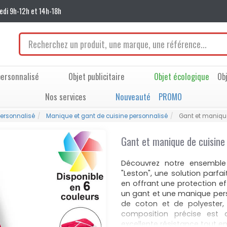
edi 9h-12h et 14h-18h
ersonnalisé
Objet publicitaire
Objet écologique
Ob
Nos services
Nouveauté
PROMO
personnalisé
Manique et gant de cuisine personnalisé
Gant et manique
Gant et manique de cuisine
Découvrez notre ensemble
"Leston", une solution parfa
en offrant une protection e
un gant et une manique per
de coton et de polyester, 
composition précise est
excellente résistance tout e