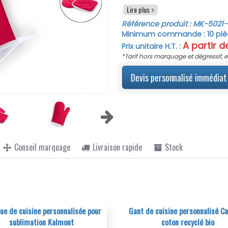
Lire plus
L'intérieur blanc du gant 
de couleurs vives disponib
Référence produit :
MK-5021
-
facilement à votre brandin
Minimum commande :
10
piè
lisse, idéale pour une pers
A partir 
Prix unitaire H.T. :
logo ou un message promoti
*Tarif hors marquage et dégressif, e
ces accessoires peuvent êt
ainsi leur visibilité.
Devis personnalisé immédiat
Parfaits pour équiper les
accessoires de cuisine pe
cadeaux d'entreprise, aida
clients. Avec un poids de s
manipuler, même lors des ses
Profitez de tarifs dégress
Conseil marquage
Livraison rapide
Stock
efficace et à bon rappor
ensemble de gant et manique
équiper votre équipe ou pou
et exposition maximale de v
Gant de cuisine personnalisé Cafar en
Gant de cuisine personna
coton recyclé bio
coton molleto