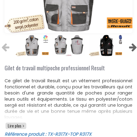
Gilet de travail multipoche professionnel Result
Ce gilet de travail Result est un vêtement professionnel
fonctionnel et durable, conçu pour les travailleurs qui ont
besoin d'une grande quantité de poches pour ranger
leurs outils et équipements. Le tissu en polyester/coton
sergé est résistant et durable, ce qui garantit une longue
durée de vie et une bonne tenue même après plusieurs
lavages.
Lire plus
Le col montant et la fermeture zippée avec rabat de
protection extérieur fermé par boutons pression offrent
Référence produit :
TX-R317X
-TOP R317X