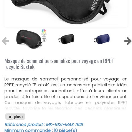
Masque de sommeil personnalisé pour voyage en RPET
recyclé Buxtok
Le masque de sommeil personnalisé pour voyage en
RPET recyclé "Buxtok" est un accessoire publicitaire idéal
pour les entreprises souhaitant offrir à leurs clients un
produit à la fois utile et respectueux de l'environnement.
Ce masque de voyage, fabriqué en polyester RPET
recyclé, favorise la réutilisation des déchets plastiques,
contribuant ainsi à la durabilité de la planète. Le
Lire plus
matériau RPET, distinctif et écologique, est non
Référence produit :
MK-1621
-MAK 1621
seulement présent sur le masque mais aussi sur la
Minimum commande :
10
pièce(s)