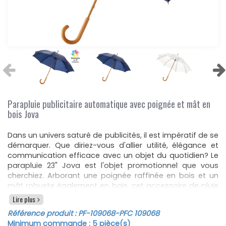
Parapluie publicitaire automatique avec poignée et mât en
bois Jova
Dans un univers saturé de publicités, il est impératif de se
démarquer. Que diriez-vous d'allier utilité, élégance et
communication efficace avec un objet du quotidien? Le
parapluie 23" Jova est l'objet promotionnel que vous
cherchiez. Arborant une poignée raffinée en bois et un
mât robuste également en bois, cet accessoire de pluie
ne se contente pas d'être fonctionnel, il évoque un
Lire plus
sentiment d'élégance et de qualité inégalée. Chaque
Référence produit :
PF-109068
-PFC 109068
goutte qui tombe sur sa toile rappelle la finesse de votre
Minimum commande :
5
pièce(s)