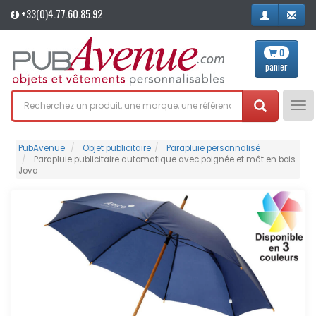
+33(0)4.77.60.85.92
0
panier
Tog
nav
PubAvenue
Objet publicitaire
Parapluie personnalisé
Parapluie publicitaire automatique avec poignée et mât en bois
Jova