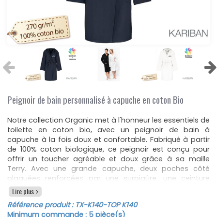
Peignoir de bain personnalisé à capuche en coton Bio
Notre collection Organic met à l'honneur les essentiels de
toilette en coton bio, avec un peignoir de bain à
capuche à la fois doux et confortable. Fabriqué à partir
de 100% coton biologique, ce peignoir est conçu pour
offrir un toucher agréable et doux grâce à sa maille
Terry. Avec une grande capuche, deux poches côté
plaquées renforcées par une surpiqûre, une ceinture
avec passants, et un lien d’accrochage dans le col, il est
Lire plus
à la fois pratique et fonctionnel.
Référence produit :
TX-K140
-TOP K140
La finition double aiguille bord capuche, bas de manches
Minimum commande :
5
pièce(s)