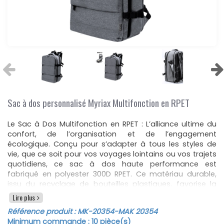
Sac à dos personnalisé Myriax Multifonction en RPET
Le Sac à Dos Multifonction en RPET : L’alliance ultime du
confort, de l’organisation et de l’engagement
écologique. Conçu pour s’adapter à tous les styles de
vie, que ce soit pour vos voyages lointains ou vos trajets
quotidiens, ce sac à dos haute performance est
fabriqué en polyester 300D RPET. Ce matériau durable,
issu du recyclage de bouteilles plastiques, favorise la
réutilisation des déchets et contribue activement à la
Lire plus
protection de la planète. Résistant à l’eau et arborant
Référence produit :
MK-20354
-MAK 20354
fièrement le logo RPET, il est livré dans un emballage
Minimum commande :
10
pièce(s)