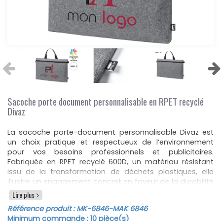
Sacoche porte document personnalisable en RPET recyclé
Divaz
La sacoche porte-document personnalisable Divaz est
un choix pratique et respectueux de l’environnement
pour vos besoins professionnels et publicitaires.
Fabriquée en RPET recyclé 600D, un matériau résistant
issu de la transformation de déchets plastiques, elle
illustre un engagement concret en faveur de la durabilité
et de la réutilisation des ressources. Dotée d’un design
Lire plus
soigné avec des détails noirs et une finition en effet de
Référence produit :
MK-6846
-MAK 6846
mélange, cette sacoche allie style et fonctionnalité.
Minimum commande :
10
pièce(s)