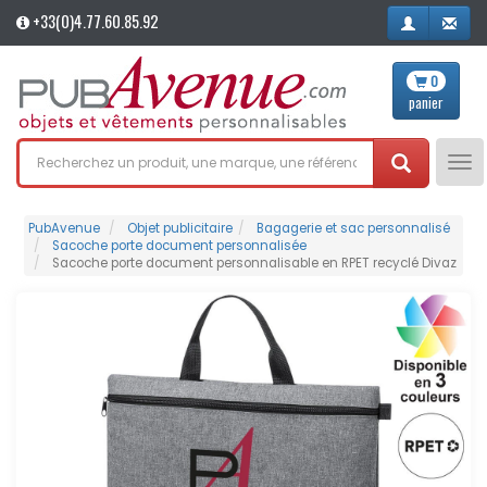
+33(0)4.77.60.85.92
0
panier
Tog
nav
PubAvenue
Objet publicitaire
Bagagerie et sac personnalisé
Sacoche porte document personnalisée
Sacoche porte document personnalisable en RPET recyclé Divaz