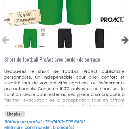
Short de football ProAct avec cordon de serrage
Découvrez le short de football ProAct publicitaire
personnalisé, un indispensable pour allier confort et
visibilité lors de vos activités sportives ou événements
promotionnels. Conçu en 100% polyester, ce short est la
solution idéale pour rester au sec grâce à sa capacité à
faciliter l'évacuation de la transpiration, tout en offrant
une résistance optimale pour une utilisation régulière. Sa
ceinture élastiquée dotée d'un cordon de serrage assure
Lire plus
un maintien parfait, s'adaptant à toutes les
Référence produit :
TX-PA101
-TOP PA101
morphologies pour un confort sans faille durant
Minimum commande :
5
pièce(s)