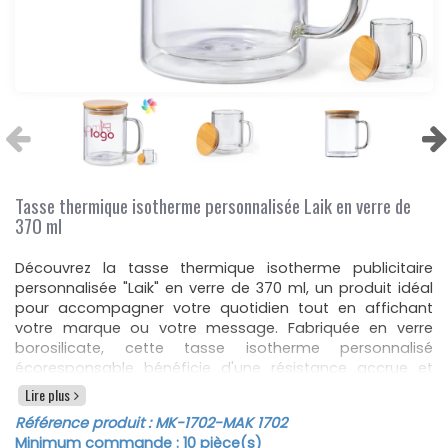
Tasse thermique isotherme personnalisée Laik en verre de
370 ml
Découvrez la tasse thermique isotherme publicitaire
personnalisée "Laik" en verre de 370 ml, un produit idéal
pour accompagner votre quotidien tout en affichant
votre marque ou votre message. Fabriquée en verre
borosilicate, cette tasse isotherme personnalisé
écoresponsable bénéficie d'une résistance accrue et
d'une durabilité exceptionnelle, capable de supporter
Lire plus
des températures élevées sans risque de briser. Sa
Référence produit :
MK-1702
-MAK 1702
double paroi isotherme ne conserve pas seulement vos
Minimum commande :
10
pièce(s)