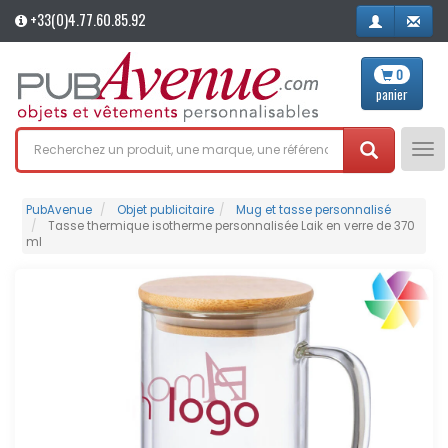
+33(0)4.77.60.85.92
0
panier
Tog
nav
PubAvenue
Objet publicitaire
Mug et tasse personnalisé
Tasse thermique isotherme personnalisée Laik en verre de 370
ml