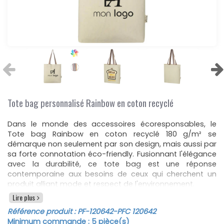
Tote bag personnalisé Rainbow en coton recyclé
Dans le monde des accessoires écoresponsables, le
Tote bag Rainbow en coton recyclé 180 g/m² se
démarque non seulement par son design, mais aussi par
sa forte connotation éco-friendly. Fusionnant l'élégance
avec la durabilité, ce tote bag est une réponse
contemporaine aux besoins de ceux qui cherchent un
produit alliant mode et respect de l'environnement.
Lire plus
Pensé comme un cadeau promotionnel, le Tote bag
Rainbow est l'outil idéal pour renforcer la visibilité de
Référence produit :
PF-120642
-PFC 120642
votre marque. En effet, sa surface lisse offre une belle
Minimum commande :
5
pièce(s)