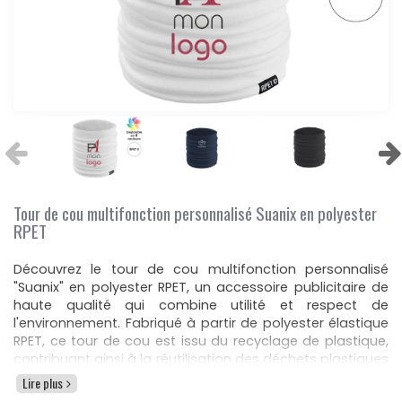
Tour de cou multifonction personnalisé Suanix en polyester
RPET
Découvrez le tour de cou multifonction personnalisé
"Suanix" en polyester RPET, un accessoire publicitaire de
haute qualité qui combine utilité et respect de
l'environnement. Fabriqué à partir de polyester élastique
RPET, ce tour de cou est issu du recyclage de plastique,
contribuant ainsi à la réutilisation des déchets plastiques
et à la protection de notre planète.
Lire plus