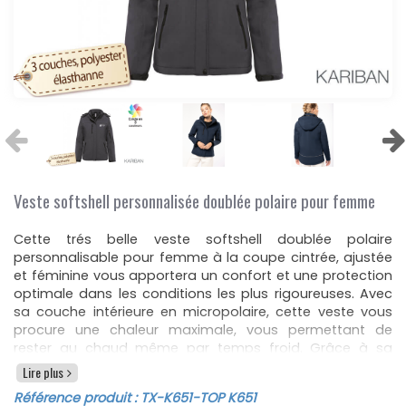
Veste softshell personnalisée doublée polaire pour femme
Cette trés belle veste softshell doublée polaire
personnalisable pour femme à la coupe cintrée, ajustée
et féminine vous apportera un confort et une protection
optimale dans les conditions les plus rigoureuses. Avec
sa couche intérieure en micropolaire, cette veste vous
procure une chaleur maximale, vous permettant de
rester au chaud même par temps froid. Grâce à sa
membrane intérieure respirante, cette veste assure un
Lire plus
maintien au sec en évacuant l'humidité et en laissant
Référence produit :
TX-K651
-TOP K651
votre peau respirer. Vous pouvez ainsi rester à l'aise et au