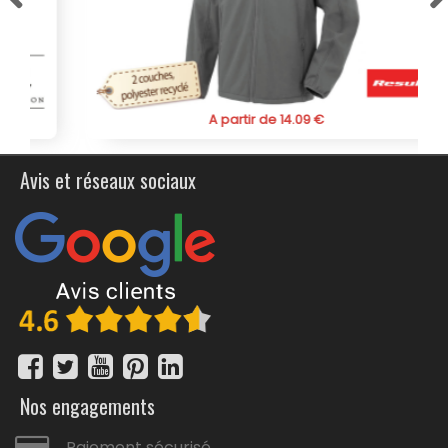
les matériaux utilisés sont exempts de substances
nocives pour votre santé.
De plus, cette veste offre des possibilités de
personnalisation, telles qu'un slogan promotionnel ou un
logo brodé en côté cœur ou au dos du vêtement. Pour
A partir de 14.09 €
faciliter l'accès à la personnalisation, cette veste
softshell pour femme dispose de zips pour faciliter la
personnalisation. Notre veste softshell doublée polaire
Avis et réseaux sociaux
personnalisée est le choix idéal pour affronter les
éléments avec style et assurance tout en mettant en
valeur votre silhouette féminine.
Disponible en version
Homme
.
Nos engagements
Paiement sécurisé