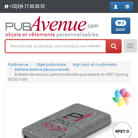
+33(0)4.77.60.85.92
0
panier
Tog
nav
PubAvenue
Objet publicitaire
High tech et multimédia
Batterie externe personnalisée
Batterie de secours personnalisable powerbank en RPET Syrong
5000 mAh