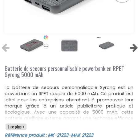
Batterie de secours personnalisable powerbank en RPET
Syrong 5000 mAh
La batterie de secours personnalisable Syrong est un
powerbank en RPET souple de 5000 mAh. Ce produit est
idéal pour les entreprises cherchant à promouvoir leur
marque grâce à un article publicitaire pratique et
écologique. Avec une capacité de 5000 mAh, cette
batterie auxiliaire externe garantit une recharge efficace
pour vos appareils mobiles. Elle est équipée d'une
Lire plus
connexion d'entrée et de sortie Type C, ainsi que de deux
Référence produit :
MK-21223
-MAK 21223
sorties USB, offrant une flexibilité optimale pour tous vos