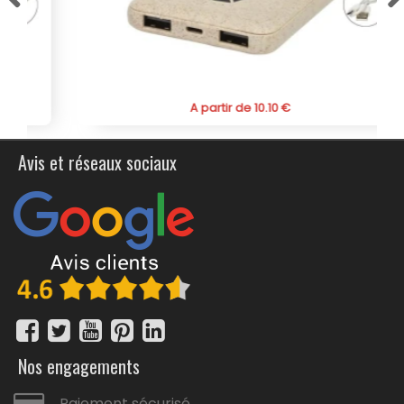
dimensions compactes de 6,7 cm de longueur, 10 cm de
hauteur, 1,4 cm de largeur et un poids léger de 114 g, ce
powerbank est facile à transporter et à utiliser au
quotidien.
La batterie de secours est disponible à un excellent
A partir de 10.10 €
rapport qualité-prix, avec des tarifs dégressifs pour les
commandes en gros, ce qui en fait un choix économique
et judicieux pour vos besoins promotionnels.
Avis et réseaux sociaux
Commandez dès maintenant cette batterie de secours
personnalisable en RPET pour offrir à vos clients et
partenaires un cadeau utile et respectueux de
l'environnement, tout en renforçant la notoriété de votre
marque.
Nos engagements
Paiement sécurisé